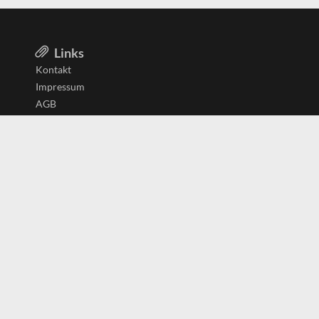
Links
Kontakt
Impressum
AGB
Datenschutzerklärung
Aktiv in
Belgien
Deutschland
Niederlande
Österreich
Schweiz
Copyright
(c) 2026 Copyrights
SearchForU.ch