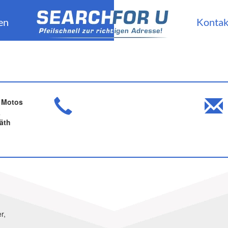
en
Kontak
 Motos
&
äth
r,