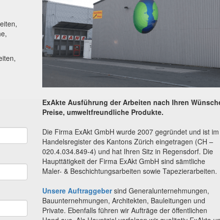
eiten,
he,
iten,
ExAkte Ausführung der Arbeiten nach Ihren Wünsche
Preise, umweltfreundliche Produkte.
Die Firma ExAkt GmbH wurde 2007 gegründet und ist im
Handelsregister des Kantons Zürich eingetragen (CH –
020.4.034.849-4) und hat Ihren Sitz in Regensdorf. Die
Haupttätigkeit der Firma ExAkt GmbH sind sämtliche
Maler- & Beschichtungsarbeiten sowie Tapezierarbeiten.
Unsere Auftraggeber
sind Generalunternehmungen,
Bauunternehmungen, Architekten, Bauleitungen und
Private. Ebenfalls führen wir Aufträge der öffentlichen
Hand aus. Als Hauptziel verfolgen wir qualitativ ExAkte u