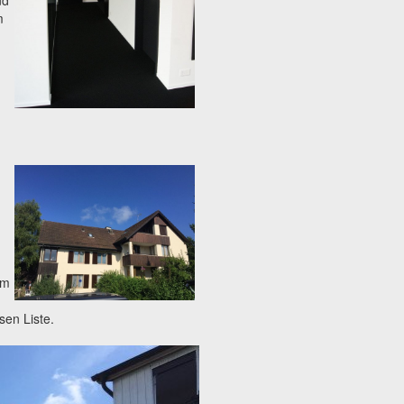
m
im
sen Liste.