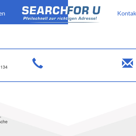
en
Kontak
 134
,
sche