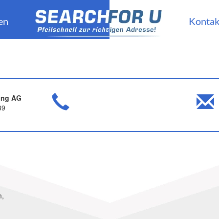
en
Kontak
ing AG
39
m,