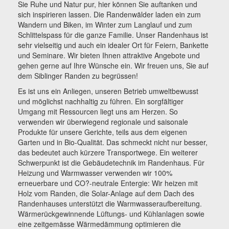
Sie Ruhe und Natur pur, hier können Sie auftanken und
sich inspirieren lassen. Die Randenwälder laden ein zum
Wandern und Biken, im Winter zum Langlauf und zum
Schlittelspass für die ganze Familie. Unser Randenhaus ist
sehr vielseitig und auch ein idealer Ort für Feiern, Bankette
und Seminare. Wir bieten Ihnen attraktive Angebote und
gehen gerne auf Ihre Wünsche ein. Wir freuen uns, Sie auf
dem Siblinger Randen zu begrüssen!
Es ist uns ein Anliegen, unseren Betrieb umweltbewusst
und möglichst nachhaltig zu führen. Ein sorgfältiger
Umgang mit Ressourcen liegt uns am Herzen. So
verwenden wir überwiegend regionale und saisonale
Produkte für unsere Gerichte, teils aus dem eigenen
Garten und in Bio-Qualität. Das schmeckt nicht nur besser,
das bedeutet auch kürzere Transportwege. Ein weiterer
Schwerpunkt ist die Gebäudetechnik im Randenhaus. Für
Heizung und Warmwasser verwenden wir 100%
erneuerbare und CO?-neutrale Entergie: Wir heizen mit
Holz vom Randen, die Solar-Anlage auf dem Dach des
Randenhauses unterstützt die Warmwasseraufbereitung.
Wärmerückgewinnende Lüftungs- und Kühlanlagen sowie
eine zeitgemässe Wärmedämmung optimieren die