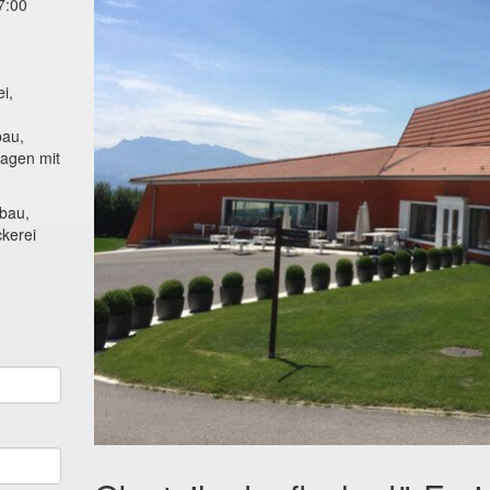
7:00
i,
bau,
lagen mit
bau,
kerei