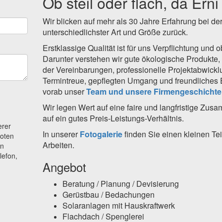
Ob steil oder flach, dä Ern
Wir blicken auf mehr als 30 Jahre Erfahrung bei de
unterschiedlichster Art und Größe zurück.
Erstklassige Qualität ist für uns Verpflichtung und o
Darunter verstehen wir gute ökologische Produkte, s
der Vereinbarungen, professionelle Projektabwickl
Termintreue, gepflegten Umgang und freundliches 
vorab unser
Team und unsere Firmengeschichte
Wir legen Wert auf eine faire und langfristige Zus
auf ein gutes Preis-Leistungs-Verhältnis.
erer
In unserer
Fotogalerie
finden Sie einen kleinen Te
boten
Arbeiten.
en
lefon,
Angebot
Beratung / Planung / Devisierung
Gerüstbau / Bedachungen
Solaranlagen mit Hauskraftwerk
Flachdach / Spenglerei