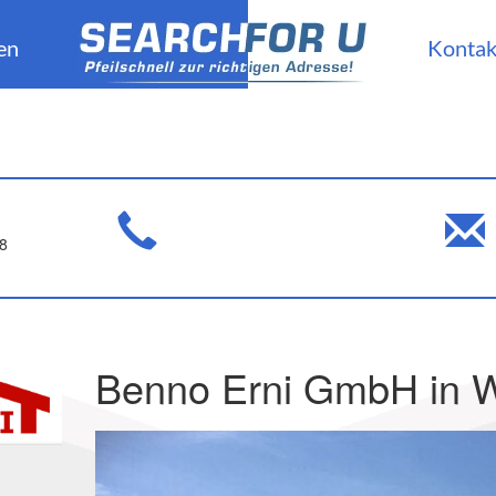
en
Kontak
8
Benno Erni GmbH in 