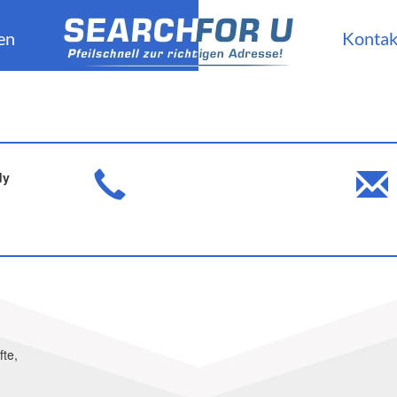
en
Kontak
dy
fte,