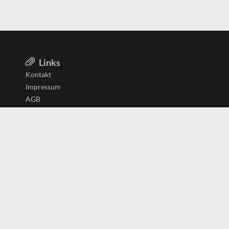
Links
Kontakt
Impressum
AGB
Datenschutzerklärung
Aktiv in
Belgien
Deutschland
Niederlande
Österreich
Schweiz
Copyright